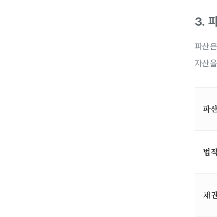
3.
파산은
자산을
파
법
채권