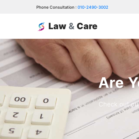
Phone Consultation :
010-2490-3002
Law
&
Care
Are Y
Check out our