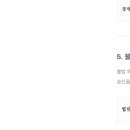
경
5.
불법 
승인을
법