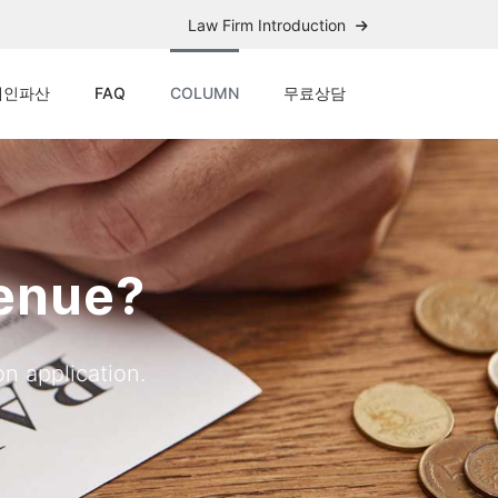
Law Firm Introduction
개인파산
FAQ
COLUMN
무료상담
Venue?
n application.