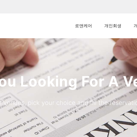
로앤케어
개인회생
ou Looking For A 
 venues, pick your choice and fill the reservatio