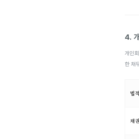
4.
개인회
한 채
법
채권