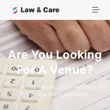
Law
&
Care
Are You Looking
For A Venue?
Check out our venues, pick your choice and
fill the reservation application.