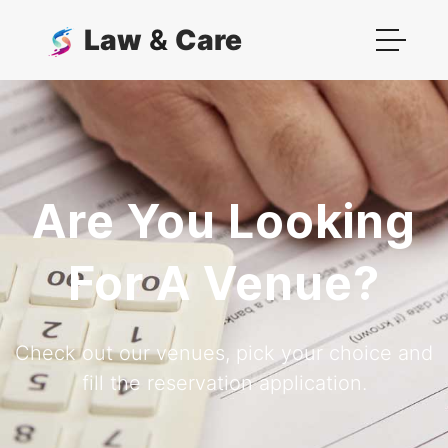
Law
&
Care
Are You Looking
For A Venue?
Check out our venues, pick your choice and
fill the reservation application.