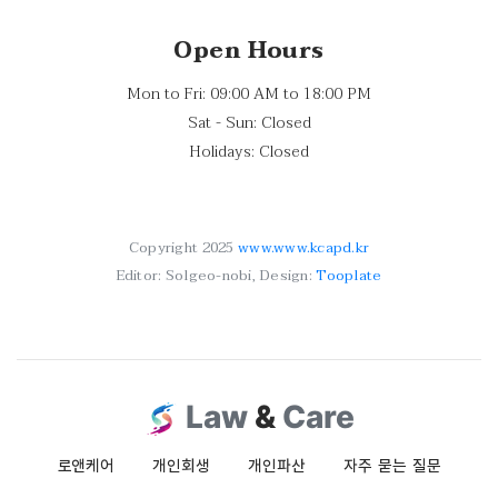
Open Hours
Mon to Fri: 09:00 AM to 18:00 PM
Sat - Sun: Closed
Holidays: Closed
Copyright 2025
www.www.kcapd.kr
Editor: Solgeo-nobi, Design:
Tooplate
Law
&
Care
로앤케어
개인회생
개인파산
자주 묻는 질문