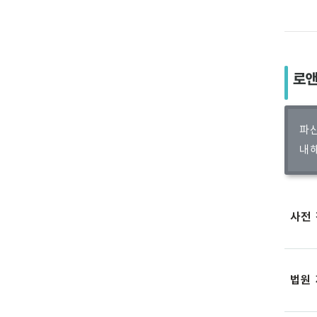
로앤
파산
내
사전
법원 