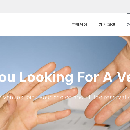
로앤케어
개인회생
ou Looking For A 
 venues, pick your choice and fill the reservatio