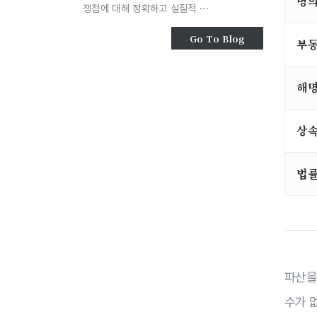
명
쟁점에 대해 정확하고 실질적 ···
Go To Blog
부동
해명
상
법률
파산을
수가 