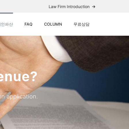
Law Firm Introduction
개인파산
FAQ
COLUMN
무료상담
Venue?
n application.