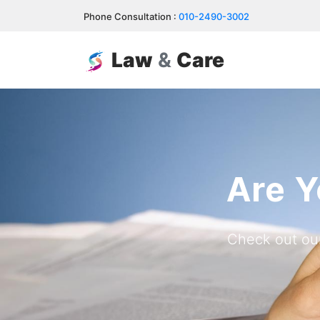
Phone Consultation :
010-2490-3002
Law
&
Care
Are Y
Check out our